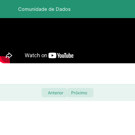
Comunidade de Dados
Baixando e instalando as ferramentas
0/2
Problema 01 – Criando Alerta para controle de
0/3
Tarefas
Problema 02 – Controle de Documentos
0/4
Problema 03 – Controle de Compras
0/14
Apresentação Geral – Problema 03
07:19
Anterior
Próximo
Apresentando a base de dados
11:18
Substituindo valor por de outra coluna
08:50
Repetindo o Processo
12:06