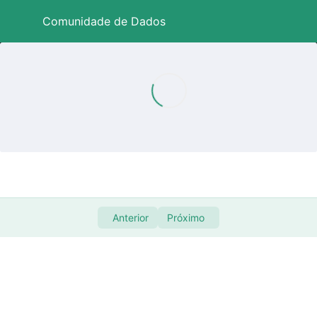
Comunidade de Dados
Baixando e instalando as ferramentas
0/2
Problema 01 – Criando Alerta para controle de
0/3
Tarefas
Problema 02 – Controle de Documentos
0/4
Problema 03 – Controle de Compras
0/14
Apresentação Geral – Problema 03
07:19
Anterior
Próximo
Apresentando a base de dados
11:18
Substituindo valor por de outra coluna
08:50
Repetindo o Processo
12:06