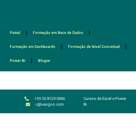
Painel
Formação em Base de Dados
Formação em Dashboards
Formação de Nível Conceitual
Power Bi
Blogue
+55 55 8120 0066
Cursos de Excel e Power
c@uangoo.com
Bi