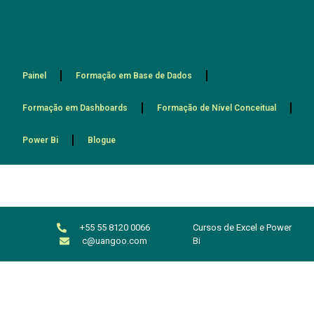
Painel
Formação em Base de Dados
Formação em Dashboards
Formação de Nível Conceitual
Power Bi
Blogue
+55 55 8120 0066
Cursos de Excel e Power
c@uangoo.com
Bi