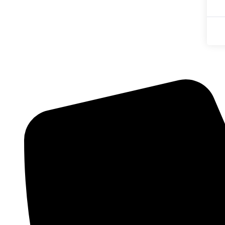
©
2026
www.uangoo.com