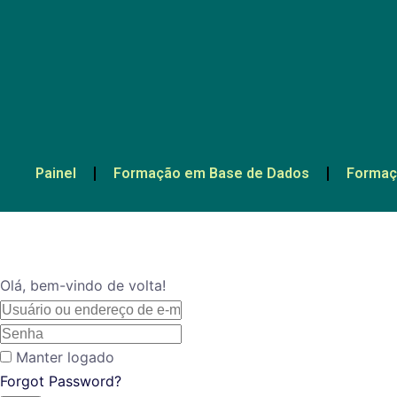
Painel
Formação em Base de Dados
Formaç
Olá, bem-vindo de volta!
Manter logado
Forgot Password?