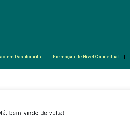
ão em Dashboards
Formação de Nível Conceitual
lá, bem-vindo de volta!