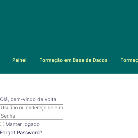
Painel
Formação em Base de Dados
Formaç
Olá, bem-vindo de volta!
Manter logado
Forgot Password?