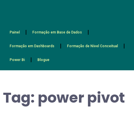
Painel
Formação em Base de Dados
Formação em Dashboards
Formação de Nível Conceitual
Power Bi
Blogue
Tag:
power pivot