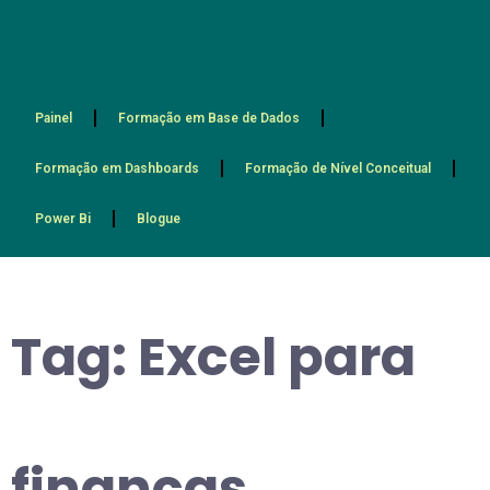
Painel
Formação em Base de Dados
Formação em Dashboards
Formação de Nível Conceitual
Power Bi
Blogue
Tag:
Excel para
finanças