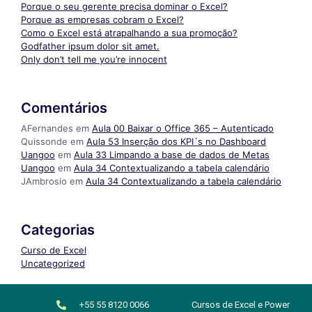
Porque o seu gerente precisa dominar o Excel?
Porque as empresas cobram o Excel?
Como o Excel está atrapalhando a sua promoção?
Godfather ipsum dolor sit amet.
Only don’t tell me you’re innocent
Comentários
AFernandes
em
Aula 00 Baixar o Office 365 – Autenticado
Quissonde
em
Aula 53 Inserção dos KPI´s no Dashboard
Uangoo
em
Aula 33 Limpando a base de dados de Metas
Uangoo
em
Aula 34 Contextualizando a tabela calendário
JAmbrosio
em
Aula 34 Contextualizando a tabela calendário
Categorias
Curso de Excel
Uncategorized
+55 55 8120 0066
Cursos de Excel e Power