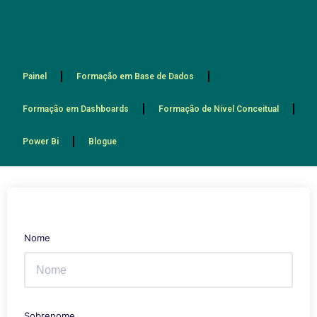
Painel
Formação em Base de Dados
Formação em Dashboards
Formação de Nível Conceitual
Power Bi
Blogue
Nome
Sobrenome