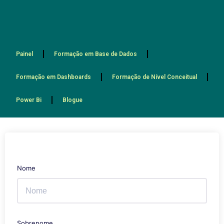
Painel
Formação em Base de Dados
Formação em Dashboards
Formação de Nível Conceitual
Power Bi
Blogue
Nome
Sobrenome