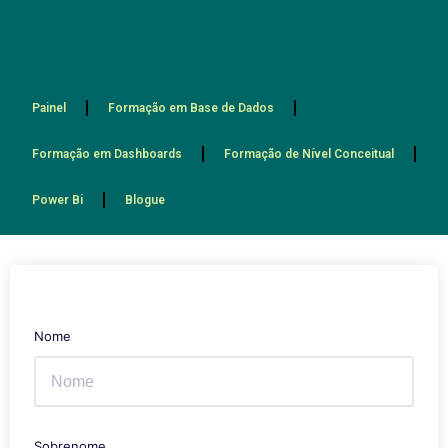
Painel
Formação em Base de Dados
Formação em Dashboards
Formação de Nível Conceitual
Power Bi
Blogue
Nome
Sobrenome