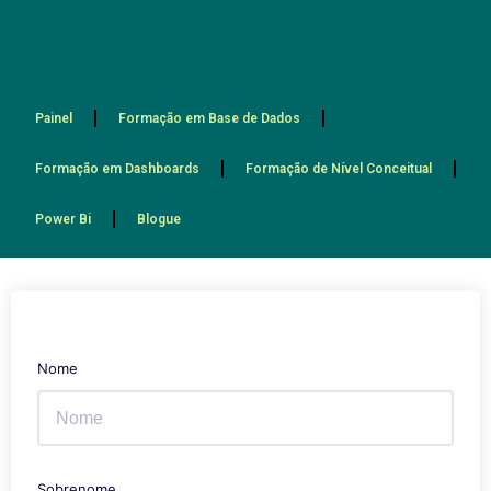
Painel
Formação em Base de Dados
Formação em Dashboards
Formação de Nível Conceitual
Power Bi
Blogue
Nome
Sobrenome