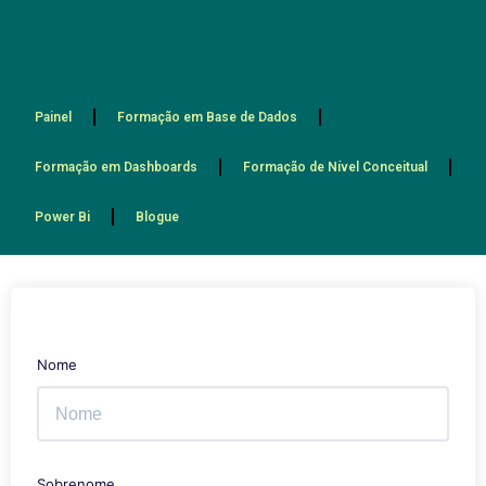
Painel
Formação em Base de Dados
Formação em Dashboards
Formação de Nível Conceitual
Power Bi
Blogue
Nome
Sobrenome